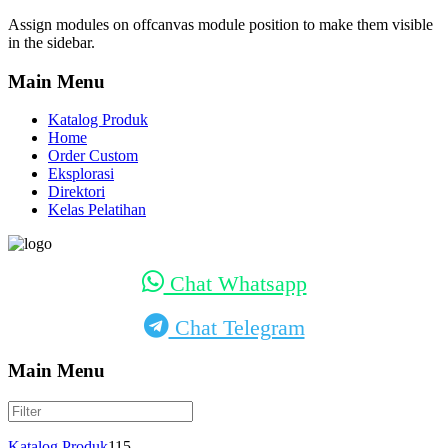
Assign modules on offcanvas module position to make them visible
in the sidebar.
Main
Menu
Katalog Produk
Home
Order Custom
Eksplorasi
Direktori
Kelas Pelatihan
Chat Whatsapp
Chat Telegram
Main Menu
Katalog Produk
115