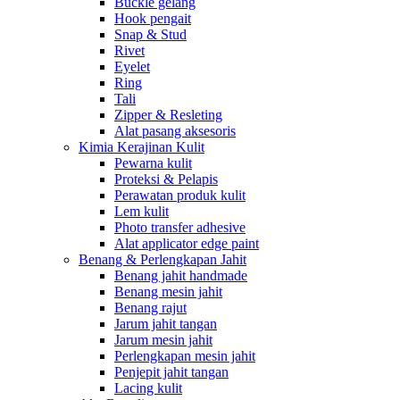
Buckle gelang
Hook pengait
Snap & Stud
Rivet
Eyelet
Ring
Tali
Zipper & Resleting
Alat pasang aksesoris
Kimia Kerajinan Kulit
Pewarna kulit
Proteksi & Pelapis
Perawatan produk kulit
Lem kulit
Photo transfer adhesive
Alat applicator edge paint
Benang & Perlengkapan Jahit
Benang jahit handmade
Benang mesin jahit
Benang rajut
Jarum jahit tangan
Jarum mesin jahit
Perlengkapan mesin jahit
Penjepit jahit tangan
Lacing kulit