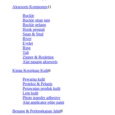
Aksesoris Komponen
11
Buckle
Buckle strap jam
Buckle gelang
Hook pengait
Snap & Stud
Rivet
Eyelet
Ring
Tali
Zipper & Resleting
Alat pasang aksesoris
Kimia Kerajinan Kulit
6
Pewarna kulit
Proteksi & Pelapis
Perawatan produk kulit
Lem kulit
Photo transfer adhesive
Alat applicator edge paint
Benang & Perlengkapan Jahit
8