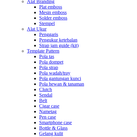
Alat Branding
Plat emboss
Mesin emboss
Solder emboss
Stempel
Alat Ukur
Penggaris
Pengukur ketebalan
Strap jam guide (kit)
Template Pattern
Pola tas
Pola dompet
Pola strap
Pola wadah/tray
Pola gantungan kunci
Pola hewan & tanaman
Clutch
Sendal
Belt
Cigar case
Nametag
Pen case
Smartphone case
Bottle & Glass
Gelang kulit