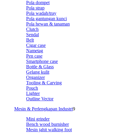
Pola dompet
Pola strap
Pola wadah/tray
Pola gantungan kunci
Pola hewan & tanaman
Clutch
Sendal
Belt
Cigar case
Nametag
Pen case
Smartphone case
Bottle & Glass
Gelang kulit
Organizer
Tooling & Carving
Pouch
Lighter
Outline Vector
Mesin & Perlengkapan Industri
9
Mini grinder
Bench wood burnisher
Mesin jahit walking foot