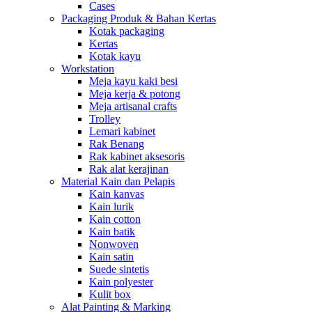
Cases
Packaging Produk & Bahan Kertas
Kotak packaging
Kertas
Kotak kayu
Workstation
Meja kayu kaki besi
Meja kerja & potong
Meja artisanal crafts
Trolley
Lemari kabinet
Rak Benang
Rak kabinet aksesoris
Rak alat kerajinan
Material Kain dan Pelapis
Kain kanvas
Kain lurik
Kain cotton
Kain batik
Nonwoven
Kain satin
Suede sintetis
Kain polyester
Kulit box
Alat Painting & Marking