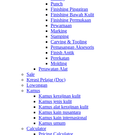
Punch
Finishing Pinggiran
Finishing Bawah Kulit
Finishing Permukaan
Pewarnaan
Marking
Stamping
Carving & Tooling
Pemasangan Aksesoris
Finish Antik
Perekatan
Molding
Perawatan Alat
Sale
Kreasi Pelajar (Doc)
Lowongan
Kamus
Kamus kerajinan kulit
Kamus jenis kulit
Kamus alat kerajinan kulit
Kamus kain nusantara
Kamus kain internasional
Kamus umum
Calculator
Pricing Calculator