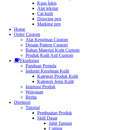
Kuas lukis
Alat tekstur
Cat kulit
Drawing pen
Marking pen
Home
Order Custom
Alat Kerajinan Custom
Desain Pattern Custom
Bahan Material Kulit Custom
Produk Kulit Asli Custom
Eksplorasi
Panduan Pemula
Industri Kerajinan Kulit
Kategori Produk Kulit
Kategori Jenis Kulit
Inspirasi Produk
Wawasan
Berita
Direktori
Tutorial
Pembuatan Produk
Skill Dasar
Jahit Tangan
Cutting