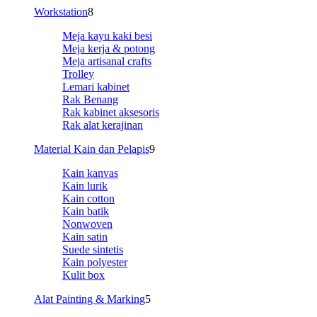
Workstation
8
Meja kayu kaki besi
Meja kerja & potong
Meja artisanal crafts
Trolley
Lemari kabinet
Rak Benang
Rak kabinet aksesoris
Rak alat kerajinan
Material Kain dan Pelapis
9
Kain kanvas
Kain lurik
Kain cotton
Kain batik
Nonwoven
Kain satin
Suede sintetis
Kain polyester
Kulit box
Alat Painting & Marking
5