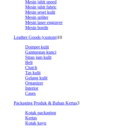
Mesin jahit speed
Mesin jahit fabric
Mesin seset kulit
Mesin spliter
Mesin laser engraver
Mesin bordir
Leather Goods (custom)
10
Dompet kulit
Gantungan kunci
Strap jam kulit
Belt
Clutch
Tas kulit
Gelang kulit
Organizer
Interior
Cases
Packaging Produk & Bahan Kertas
3
Kotak packaging
Kertas
Kotak kayu