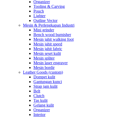
Organizer
Tooling & Carving
Pouch
Lighter
Outline Vector
Mesin & Perlengkapan Industri
Mini grinder
Bench wood burnisher
Mesin jahit walking foot
Mesin jahit speed
Mesin jahit fabric
Mesin seset kulit
Mesin spliter
Mesin laser engraver
Mesin bordir
Leather Goods (custom)
Dompet kulit
Gantungan kunci
Strap jam kulit
Belt
Clutch
Tas kulit
Gelang kulit
Organizer
Interior