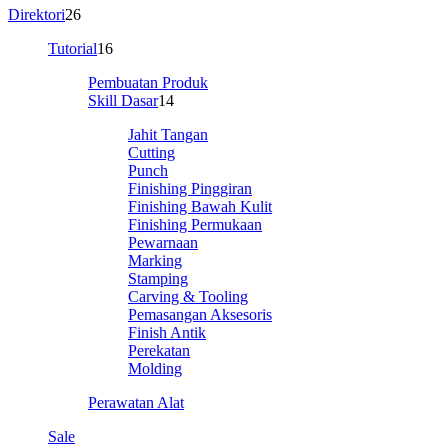
Direktori
26
Tutorial
16
Pembuatan Produk
Skill Dasar
14
Jahit Tangan
Cutting
Punch
Finishing Pinggiran
Finishing Bawah Kulit
Finishing Permukaan
Pewarnaan
Marking
Stamping
Carving & Tooling
Pemasangan Aksesoris
Finish Antik
Perekatan
Molding
Perawatan Alat
Sale