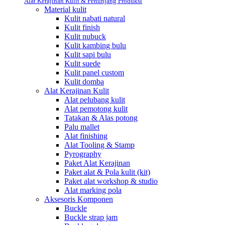
Alat Kerajinan Kulit & Penunjang Produksi
Material kulit
Kulit nabati natural
Kulit finish
Kulit nubuck
Kulit kambing bulu
Kulit sapi bulu
Kulit suede
Kulit panel custom
Kulit domba
Alat Kerajinan Kulit
Alat pelubang kulit
Alat pemotong kulit
Tatakan & Alas potong
Palu mallet
Alat finishing
Alat Tooling & Stamp
Pyrography
Paket Alat Kerajinan
Paket alat & Pola kulit (kit)
Paket alat workshop & studio
Alat marking pola
Aksesoris Komponen
Buckle
Buckle strap jam