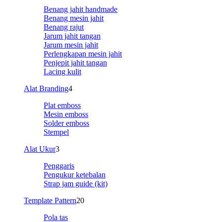
Benang jahit handmade
Benang mesin jahit
Benang rajut
Jarum jahit tangan
Jarum mesin jahit
Perlengkapan mesin jahit
Penjepit jahit tangan
Lacing kulit
Alat Branding
4
Plat emboss
Mesin emboss
Solder emboss
Stempel
Alat Ukur
3
Penggaris
Pengukur ketebalan
Strap jam guide (kit)
Template Pattern
20
Pola tas